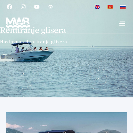
Rentiranje glisera
Naslovna
›
Rentiranje glisera