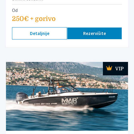
Od
250€ + gorivo
Detaljnije
Rezervišite
VIP