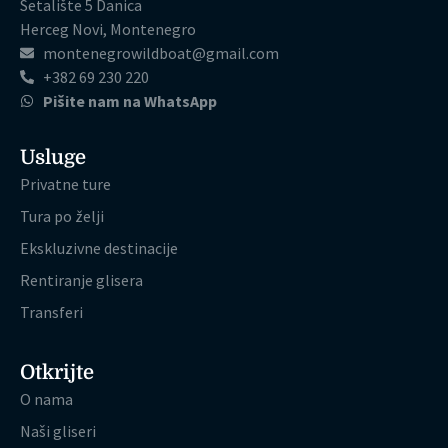
Šetalište 5 Danica
Herceg Novi, Montenegro
montenegrowildboat@gmail.com
+382 69 230 220
Pišite nam na WhatsApp
Usluge
Privatne ture
Tura po želji
Ekskluzivne destinacije
Rentiranje glisera
Transferi
Otkrijte
O nama
Naši gliseri