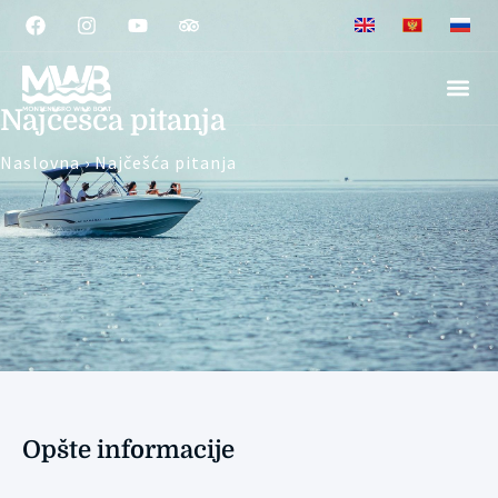
Najčešća pitanja
Naslovna
›
Najčešća pitanja
Opšte informacije